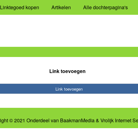
Linktegoed kopen
Artikelen
Alle dochterpagina's
Link toevoegen
Link toevoegen
ight © 2021 Onderdeel van
BaakmanMedia
&
Vrolijk Internet S