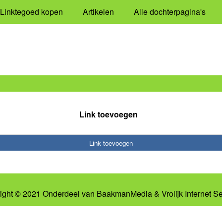
Linktegoed kopen
Artikelen
Alle dochterpagina's
Link toevoegen
Link toevoegen
ight © 2021 Onderdeel van
BaakmanMedia
&
Vrolijk Internet S